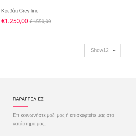
Κρεβάτι Grey line
Original
Current
€
1.250,00
€
1.550,00
price
price
was:
is:
€1.550,00.
€1.250,00.
ΠΑΡΑΓΓΕΛΙΕΣ
Επικοινωνήστε μαζί μας ή επισκεφτείτε μας στο
κατάστημα μας.