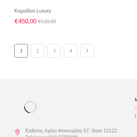
Κομοδίνο Luxury
Original
Current
€
450,00
€
520,00
price
price
was:
is:
€520,00.
€450,00.
1
2
3
4
Έκθεση: Αγίου Φανουρίου 57, Ίλιον 13122