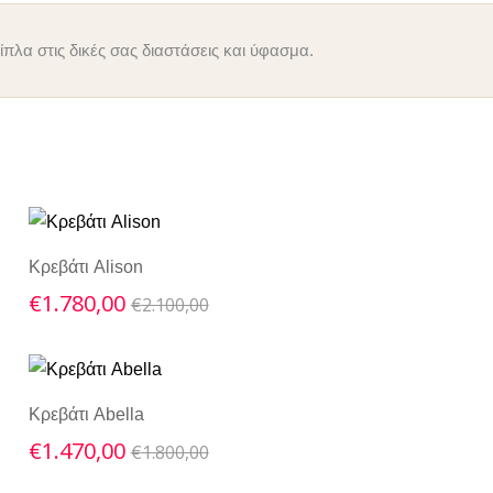
πλα στις δικές σας διαστάσεις και ύφασμα.
Κρεβάτι Alison
Original
Current
€
1.780,00
€
2.100,00
price
price
was:
is:
€2.100,00.
€1.780,00.
Κρεβάτι Abella
Original
Current
€
1.470,00
€
1.800,00
price
price