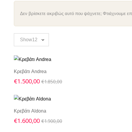
Δεν βρίσκετε ακριβώς αυτό που ψάχνετε; Φτιάχνουμε επί
Κρεβάτι Andrea
Original
Current
€
1.500,00
€
1.850,00
price
price
was:
is:
€1.850,00.
€1.500,00.
Κρεβάτι Aldona
Original
Current
€
1.600,00
€
1.900,00
price
price